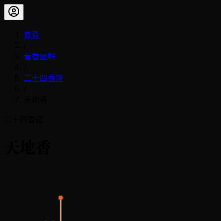
首頁
/
看香圖解
/
二十四香譜
/
天地香
二十四香譜
天地香