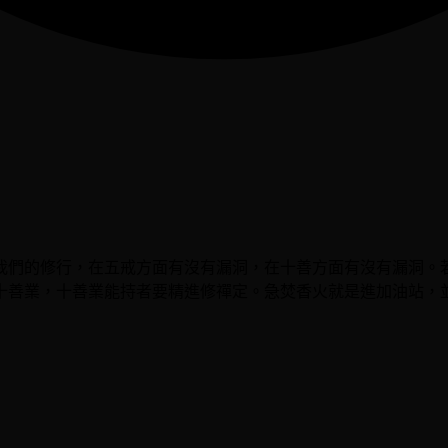
我們的修行，在五戒方面有沒有漏洞，在十善方面有沒有漏洞。
十善業，十善業能持者要精進修禪定。急焚香火就是進加油站，