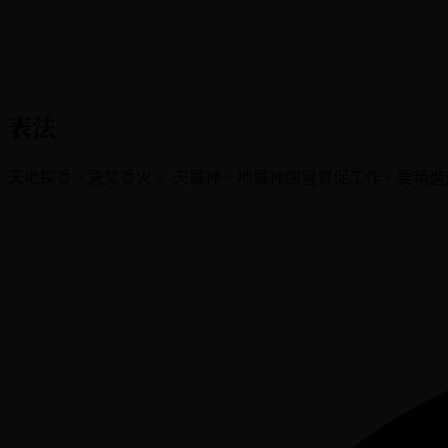
表法
天地採香，急焚香火。 天羅神、地羅神臨壇督促工作，要精進