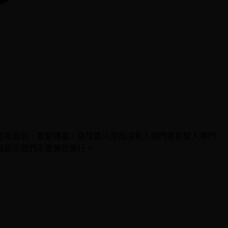
若有漏洞，抓緊堵塞。急焚香火是指沒有入佛門者抓緊入佛門，
並提示我們不要懈怠修行。