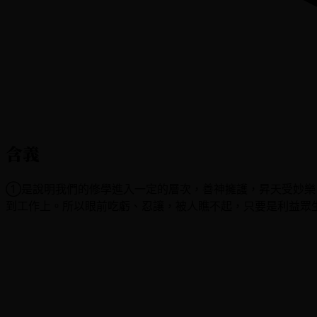
含義
①是說明我們的修學進入一定的層次，善神擁護，昇天受妙樂
到工作上。所以眼前吃虧、忍讓，被人瞧不起，只要是利益眾