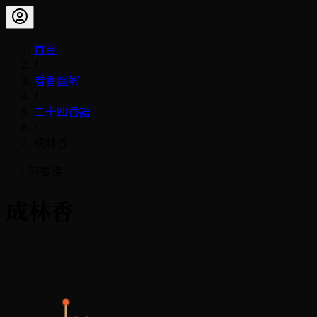
首頁
/
看香圖解
/
二十四香譜
/
成林香
二十四香譜
成林香