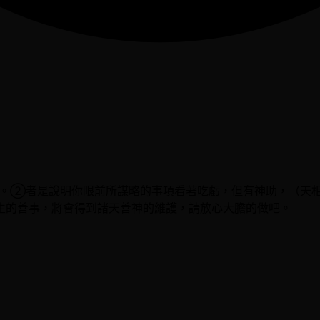
。②者是說明你眼前所謀略的事項看著吃虧，但有神助，（天
生的善事，將會得到諸天善神的維護，請放心大膽的做吧。