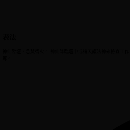
表法
神仙臨壇，急焚香火。 神仙降臨壇中或諸天護法神來檢查工
等。