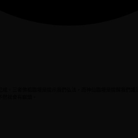
犯戒。三者佛祖臨壇是提示我們弘法，而神仙臨壇是提醒我們護
不然就會有麻煩。