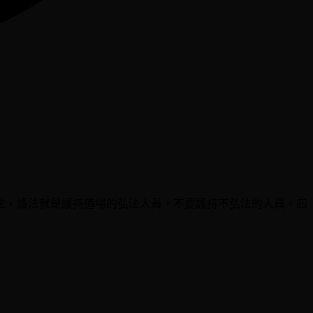
法，護法就是護持道場的弘法人員，不要護持不弘法的人員。四