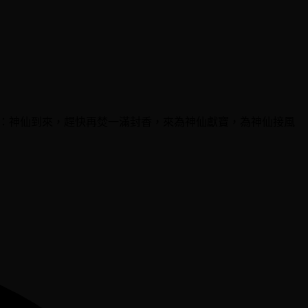
為：神仙到來，趕快再焚一滿封香，來為神仙獻寶，為神仙接風