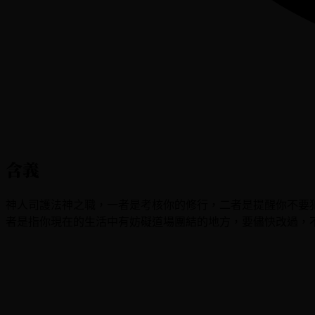
含義
神人司護法神之職，一者是考核你的修行，二者是提醒你不要
者是指你現在的生活中有妨礙道場團結的地方，要儘快改過，