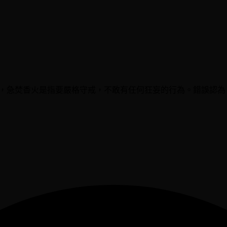
作，急焚香火是指要嚴格守戒，不敢有任何狂妄的行為。錯誤認