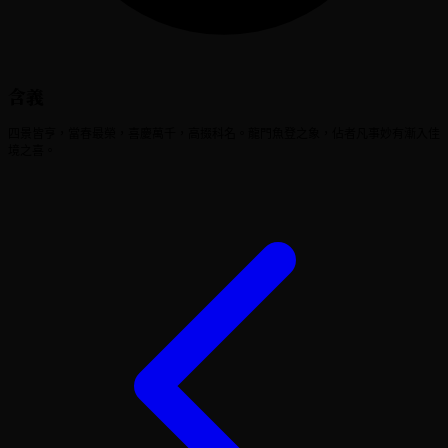
含義
四景皆亨，當春最榮，喜慶萬千，高掇科名。龍門魚登之象，佔者凡事妙有漸入佳
境之喜。