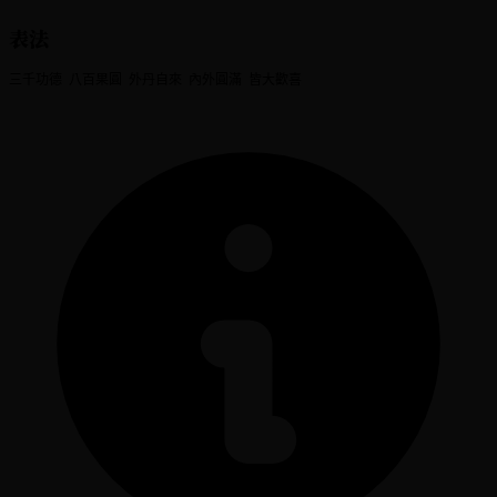
表法
三千功德 八百果圓 外丹自來 內外圓滿 皆大歡喜