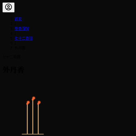
首頁
/
看香圖解
/
七十二香譜
/
外丹香
七十二香譜
外丹香