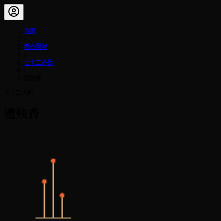
首頁
/
看香圖解
/
七十二香譜
/
遭殃香
七十二香譜
遭殃香