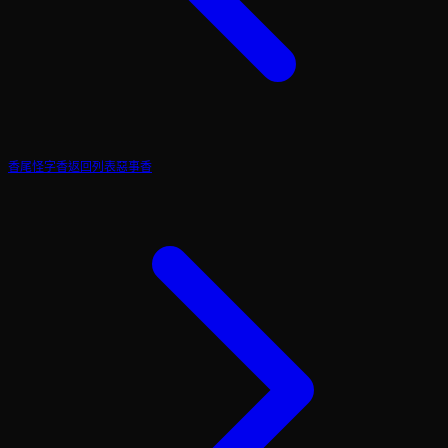
香尾怪字香
返回列表
惡事香