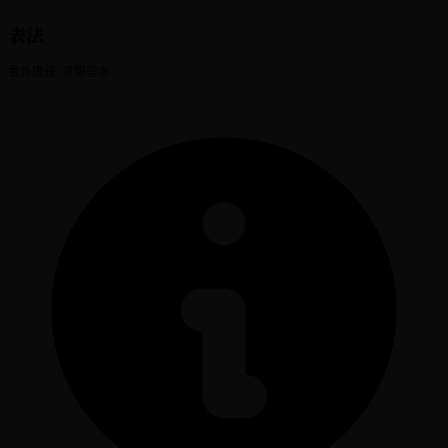
表法
意外遭殃 求賜靈水