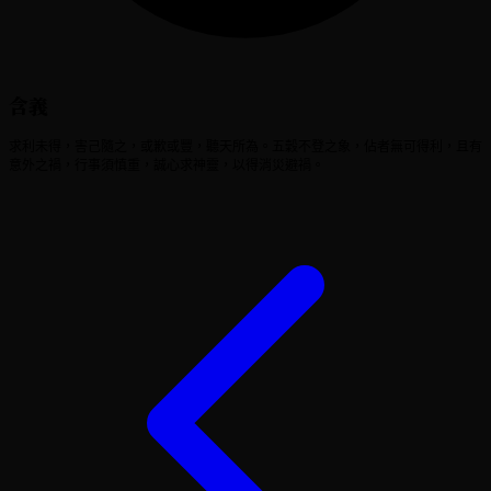
含義
求利未得，害己隨之，或歉或豐，聽天所為。五穀不登之象，佔者無可得利，且有
意外之禍，行事須慎重，誠心求神靈，以得消災避禍。