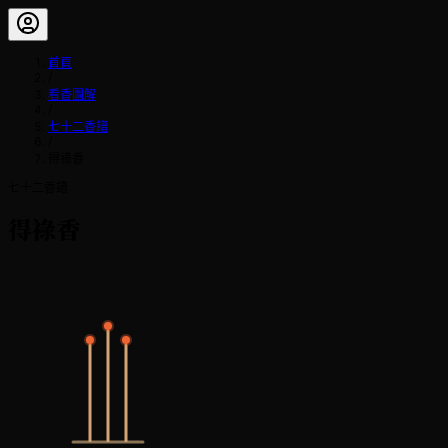
首頁
/
看香圖解
/
七十二香譜
/
得祿香
七十二香譜
得祿香