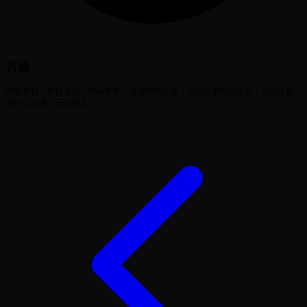
含義
求名求利，數自天定，僥倖莫貪，藏器待時之象，佔者凡事知命聽天，常行善者，
前世之功德，天必助之。