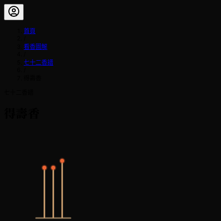
首頁
/
看香圖解
/
七十二香譜
/
得壽香
七十二香譜
得壽香