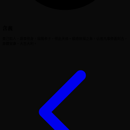
含義
責己如人，謀事修身，福賜孝子，得此天祿。積德致福之象，佔者凡事修善則吉，
身體安康，大吉大利。