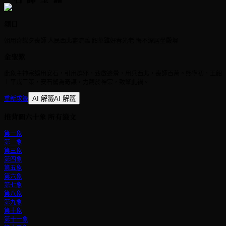
頌曰
朝用奇謀夕喪師 人民西北盡流離 韶華雖好春光老 悔不深居坐殿墀
金聖歎
此象主神宗誤用安石，引用群邪，致啟邊釁，用兵西北，喪師百萬。熙寧初，王韶
上平戎三策，安石驚為奇謀，力薦於神宗，致肇此禍。
重新求籤
AI 解籤
AI 解籤
推背圖六十象
所有籤文
第一象
第二象
第三象
第四象
第五象
第六象
第七象
第八象
第九象
第十象
第十一象