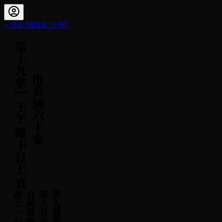
← 返回【
推背圖六十象
】
【
第十九象
推背圖六十象
】
壬午
離下艮上 賁
石
眾
人
嚚
嚚
盡
入
其
室
百
萬
雄
師
頭
上
一