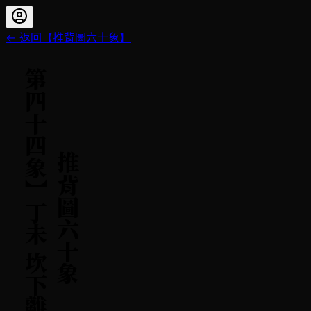
← 返回【
推背圖六十象
】
【
第四十四象
推背圖六十象
】
丁未