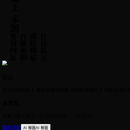
坎下離上 未濟
足
日
月
麗
天
群
陰
懾
服
百
靈
來
朝
雙
羽
四
頌曰
而今中國有聖人 雖非豪傑也周成 四夷重譯稱天子 否極泰來九
金聖歎
此象乃聖人復生，四夷來朝之兆，一大治也。
重新求籤
AI 解籤
AI 解籤