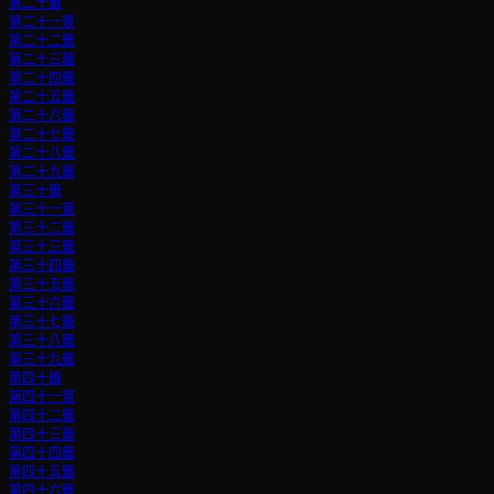
第二十籤
第二十一簽
第二十二籤
第二十三籤
第二十四籤
第二十五籤
第二十六籤
第二十七籤
第二十八籤
第二十九籤
第三十籤
第三十一簽
第三十二籤
第三十三籤
第三十四籤
第三十五籤
第三十六籤
第三十七籤
第三十八籤
第三十九籤
第四十籤
第四十一簽
第四十二籤
第四十三籤
第四十四籤
第四十五籤
第四十六籤