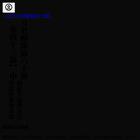
← 返回【
月老姻緣籤六十籤
】
【
月老姻緣籤六十籤
第四十三籤
】
中
深
相
恨
不
如
潮
有
信
相
思
始
覺
海
非
姻緣綜合指數
緣份指數：79 幸福指數：29 曖昧指數：59 纏綿指數：49 約會成功指數：39 告