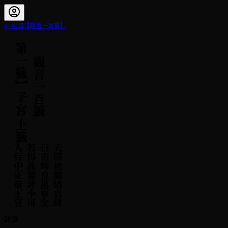
← 返回【
觀音一百籤
】
【
第一籤
觀音一百籤
】
子宮
上籤
宣
天
開
地
闢
結
良
緣
日
吉
時
良
萬
事
全
若
得
此
籤
非
小
可
人
行
中
正
帝
王
詩意