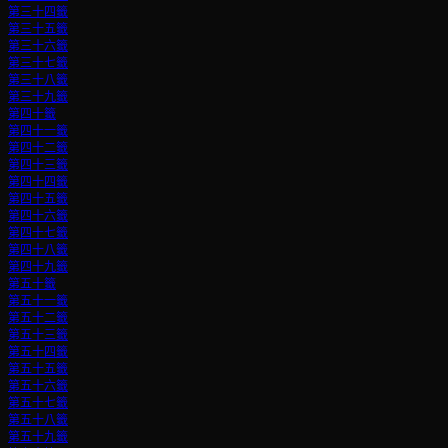
第三十四籤
第三十五籤
第三十六籤
第三十七籤
第三十八籤
第三十九籤
第四十籤
第四十一籤
第四十二籤
第四十三籤
第四十四籤
第四十五籤
第四十六籤
第四十七籤
第四十八籤
第四十九籤
第五十籤
第五十一籤
第五十二籤
第五十三籤
第五十四籤
第五十五籤
第五十六籤
第五十七籤
第五十八籤
第五十九籤