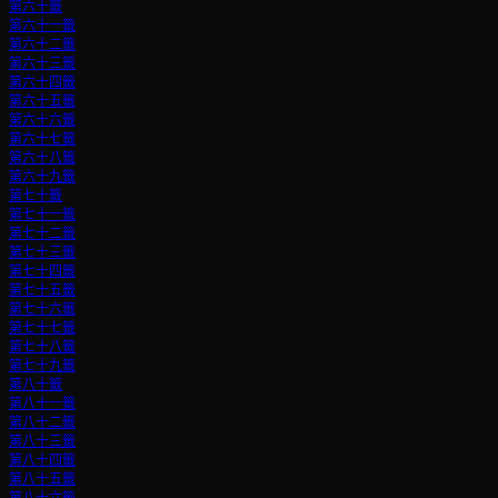
第六十籤
第六十一籤
第六十二籤
第六十三籤
第六十四籤
第六十五籤
第六十六籤
第六十七籤
第六十八籤
第六十九籤
第七十籤
第七十一籤
第七十二籤
第七十三籤
第七十四籤
第七十五籤
第七十六籤
第七十七籤
第七十八籤
第七十九籤
第八十籤
第八十一籤
第八十二籤
第八十三籤
第八十四籤
第八十五籤
第八十六籤