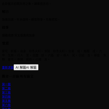
此卦盤古初開天地之象。諸事皆吉也。
解曰
急速兆速。年未值時。觀音降筆。先報君知。
故事
鍾離成道 宋太祖黃袍加身
聖意
家宅 祈福。 自身 秋冬大利。 求財 秋冬大利。 交易 成。 婚姻 成。 六
甲 生男。 行人 至。 田蠶 好。 六畜 好。 尋人 見。 公訟 吉。 移徙 失
物 東北。 疾病 設送。 山墳 吉。
重新求籤
AI 解籤
AI 解籤
觀音一百籤
所有籤文
第一籤
第二籤
第三籤
第四籤
第五籤
第六籤