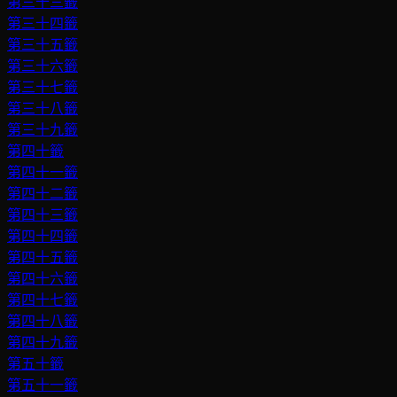
第三十三籤
第三十四籤
第三十五籤
第三十六籤
第三十七籤
第三十八籤
第三十九籤
第四十籤
第四十一籤
第四十二籤
第四十三籤
第四十四籤
第四十五籤
第四十六籤
第四十七籤
第四十八籤
第四十九籤
第五十籤
第五十一籤