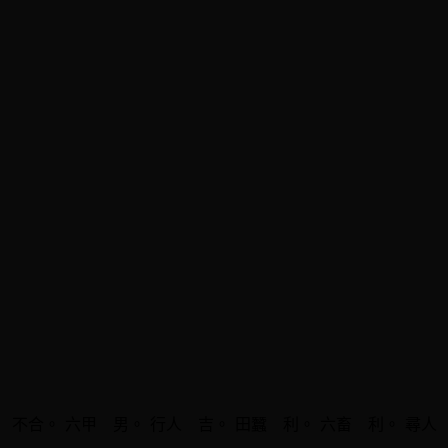
 不合。 六甲 男。 行人 吉。 田蠶 利。 六畜 利。 尋人