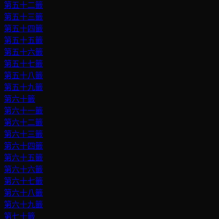
第五十二籤
第五十三籤
第五十四籤
第五十五籤
第五十六籤
第五十七籤
第五十八籤
第五十九籤
第六十籤
第六十一籤
第六十二籤
第六十三籤
第六十四籤
第六十五籤
第六十六籤
第六十七籤
第六十八籤
第六十九籤
第七十籤