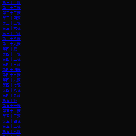
第三十一籤
第三十二籤
第三十三籤
第三十四籤
第三十五籤
第三十六籤
第三十七籤
第三十八籤
第三十九籤
第四十籤
第四十一籤
第四十二籤
第四十三籤
第四十四籤
第四十五籤
第四十六籤
第四十七籤
第四十八籤
第四十九籤
第五十籤
第五十一籤
第五十二籤
第五十三籤
第五十四籤
第五十五籤
第五十六籤