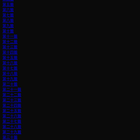
第五籤
第六籤
第七籤
第八籤
第九籤
第十籤
第十一籤
第十二籤
第十三籤
第十四籤
第十五籤
第十六籤
第十七籤
第十八籤
第十九籤
第二十籤
第二十一籤
第二十二籤
第二十三籤
第二十四籤
第二十五籤
第二十六籤
第二十七籤
第二十八籤
第二十九籤
第三十籤