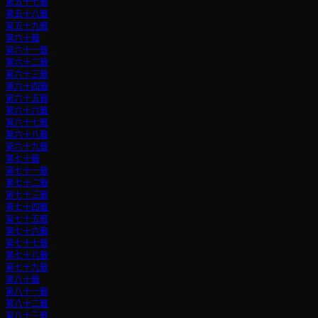
第五十七籤
第五十八籤
第五十九籤
第六十籤
第六十一籤
第六十二籤
第六十三籤
第六十四籤
第六十五籤
第六十六籤
第六十七籤
第六十八籤
第六十九籤
第七十籤
第七十一籤
第七十二籤
第七十三籤
第七十四籤
第七十五籤
第七十六籤
第七十七籤
第七十八籤
第七十九籤
第八十籤
第八十一籤
第八十二籤
第八十三籤