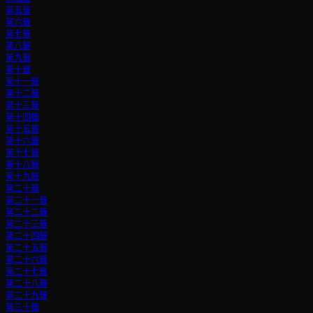
第五籤
第六籤
第七籤
第八籤
第九籤
第十籤
第十一籤
第十二籤
第十三籤
第十四籤
第十五籤
第十六籤
第十七籤
第十八籤
第十九籤
第二十籤
第二十一籤
第二十二籤
第二十三籤
第二十四籤
第二十五籤
第二十六籤
第二十七籤
第二十八籤
第二十九籤
第三十籤