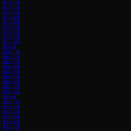
第三十一籤
第三十二籤
第三十三籤
第三十四籤
第三十五籤
第三十六籤
第三十七籤
第三十八籤
第三十九籤
第四十籤
第四十一籤
第四十二籤
第四十三籤
第四十四籤
第四十五籤
第四十六籤
第四十七籤
第四十八籤
第四十九籤
第五十籤
第五十一籤
第五十二籤
第五十三籤
第五十四籤
第五十五籤
第五十六籤