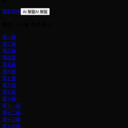
重新求籤
AI 解籤
AI 解籤
觀音一百籤
所有籤文
第一籤
第二籤
第三籤
第四籤
第五籤
第六籤
第七籤
第八籤
第九籤
第十籤
第十一籤
第十二籤
第十三籤
第十四籤