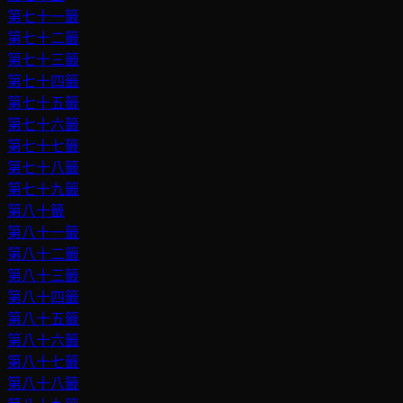
第七十一籤
第七十二籤
第七十三籤
第七十四籤
第七十五籤
第七十六籤
第七十七籤
第七十八籤
第七十九籤
第八十籤
第八十一籤
第八十二籤
第八十三籤
第八十四籤
第八十五籤
第八十六籤
第八十七籤
第八十八籤