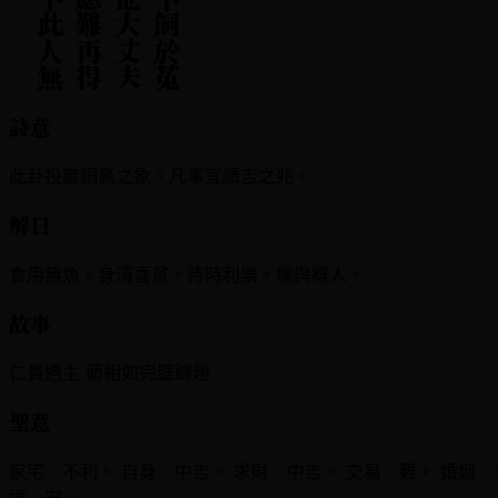
詩意
此卦投巖銅鳥之象。凡事宜順吉之兆。
解曰
食用無魚。身清喜貧。待時利樂。權與概人。
故事
仁貴遇主 藺相如完璧歸趙
聖意
家宅 不利。 自身 中吉。 求財 中吉。 交易 難。 婚姻 
墳 安。