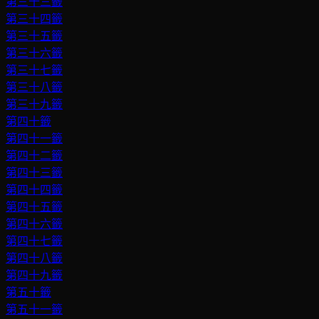
第三十三籤
第三十四籤
第三十五籤
第三十六籤
第三十七籤
第三十八籤
第三十九籤
第四十籤
第四十一籤
第四十二籤
第四十三籤
第四十四籤
第四十五籤
第四十六籤
第四十七籤
第四十八籤
第四十九籤
第五十籤
第五十一籤