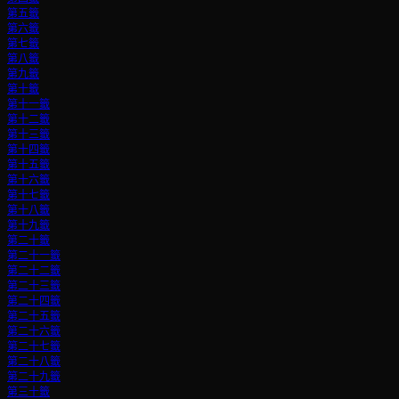
第五籤
第六籤
第七籤
第八籤
第九籤
第十籤
第十一籤
第十二籤
第十三籤
第十四籤
第十五籤
第十六籤
第十七籤
第十八籤
第十九籤
第二十籤
第二十一籤
第二十二籤
第二十三籤
第二十四籤
第二十五籤
第二十六籤
第二十七籤
第二十八籤
第二十九籤
第三十籤