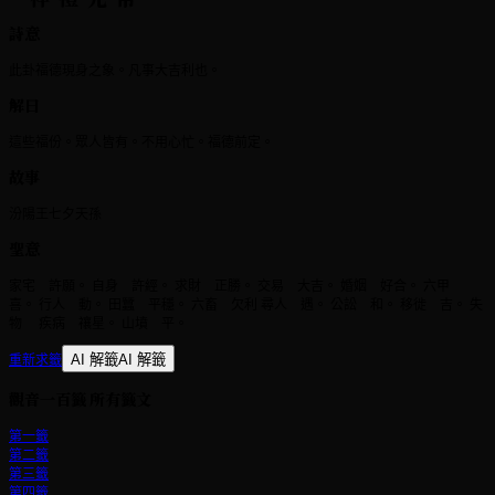
詩意
此卦福德現身之象。凡事大吉利也。
解曰
這些福份。眾人皆有。不用心忙。福德前定。
故事
汾陽王七夕天孫
聖意
家宅 許願。 自身 許經。 求財 正勝。 交易 大吉。 婚姻 好合。 六甲
喜。 行人 動。 田蠶 平穩。 六畜 欠利 尋人 遇。 公訟 和。 移徙 吉。 失
物 疾病 禳星。 山墳 平。
重新求籤
AI 解籤
AI 解籤
觀音一百籤
所有籤文
第一籤
第二籤
第三籤
第四籤