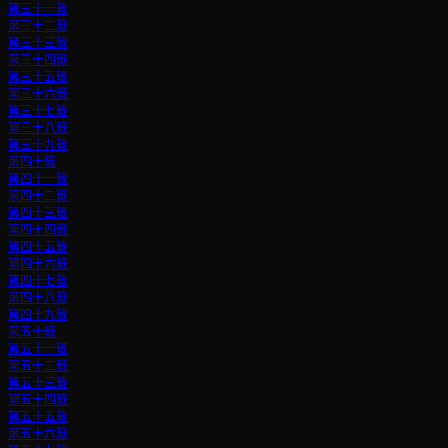
第三十一籤
第三十二籤
第三十三籤
第三十四籤
第三十五籤
第三十六籤
第三十七籤
第三十八籤
第三十九籤
第四十籤
第四十一籤
第四十二籤
第四十三籤
第四十四籤
第四十五籤
第四十六籤
第四十七籤
第四十八籤
第四十九籤
第五十籤
第五十一籤
第五十二籤
第五十三籤
第五十四籤
第五十五籤
第五十六籤