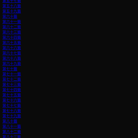
第五十七籤
第五十八籤
第五十九籤
第六十籤
第六十一籤
第六十二籤
第六十三籤
第六十四籤
第六十五籤
第六十六籤
第六十七籤
第六十八籤
第六十九籤
第七十籤
第七十一籤
第七十二籤
第七十三籤
第七十四籤
第七十五籤
第七十六籤
第七十七籤
第七十八籤
第七十九籤
第八十籤
第八十一籤
第八十二籤
第八十三籤