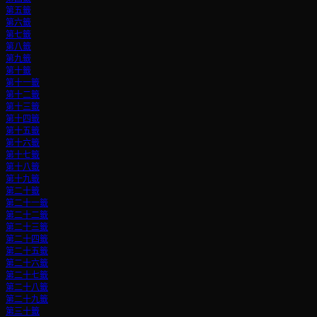
第五籤
第六籤
第七籤
第八籤
第九籤
第十籤
第十一籤
第十二籤
第十三籤
第十四籤
第十五籤
第十六籤
第十七籤
第十八籤
第十九籤
第二十籤
第二十一籤
第二十二籤
第二十三籤
第二十四籤
第二十五籤
第二十六籤
第二十七籤
第二十八籤
第二十九籤
第三十籤