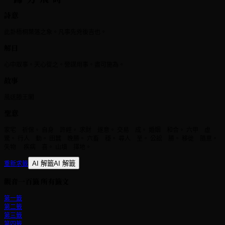
詩意
此卦梧桐葉落之象。凡事先兇後吉也。
解曰
心中取事。天心從之。營謀用事。盡可施為。
故事
風送滕王閣
聖意
家宅 祈保。 自身 許經。 求財 遂意。 交易 成。 婚姻 和合。 六甲 虛
驚。 行人 動。 田蠶 晚勝。 六畜 穩。 尋人 至。 公訟 勝。 移徙 隨意。
失物 疾病 喜。 山墳 擇地。
重新求籤
AI 解籤
AI 解籤
觀音一百籤
所有籤文
第一籤
第二籤
第三籤
第四籤