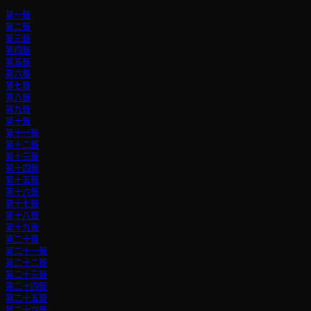
第一籤
第二籤
第三籤
第四籤
第五籤
第六籤
第七籤
第八籤
第九籤
第十籤
第十一籤
第十二籤
第十三籤
第十四籤
第十五籤
第十六籤
第十七籤
第十八籤
第十九籤
第二十籤
第二十一籤
第二十二籤
第二十三籤
第二十四籤
第二十五籤
第二十六籤