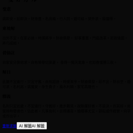
聖意
病即安。訟即決。財漸豊。名高揭。行人回。婚可結。莫外求。福儘得。
東坡解
出外不宜。在家必達。時運將亨。財祿俱發。 好事重重。門庭改革。若欲遠圖。
弄巧成拙。
碧仙註
自家安分莫他求。自有榮華切莫憂。 喜得一陽天氣象。也知春煖勝三秋。
解曰
此籤不宜遠行，只宜守舊，自有超達，時運漸亨。財祿俱發，訟不宜，財自至，婚
可求，名利高。病獲安，孕生貴子，風水利順，家宅昌隆也。
釋義
名利只宜近處。不宜遠行。守舊好。進步難見。說新運好者。不是決。許其好。尚
當待時發達也。佔此者。凡事皆利。且得護喜。婚姻事尤宜。耕耘或作經營。向字
或作出字。
重新求籤
AI 解籤
AI 解籤