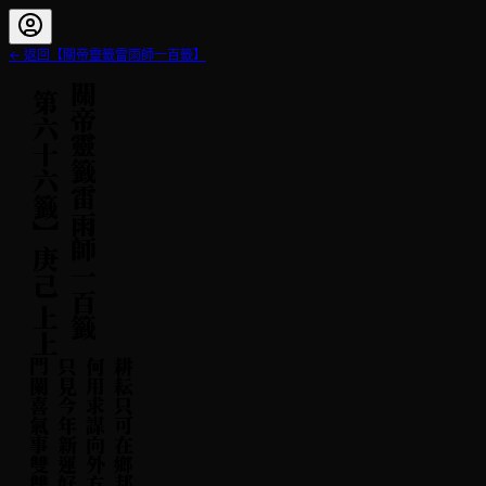
← 返回【
關帝靈籤雷雨師一百籤
】
【
關帝靈籤雷雨師一百籤
第六十六籤
】
庚己
上上
雙
耕
耘
只
可
在
鄉
邦
何
用
求
謀
向
外
方
只
見
今
年
新
運
好
門
闌
喜
氣
事
雙