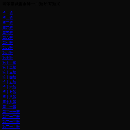
關帝靈籤雷雨師一百籤
所有籤文
第一籤
第二籤
第三籤
第四籤
第五籤
第六籤
第七籤
第八籤
第九籤
第十籤
第十一籤
第十二籤
第十三籤
第十四籤
第十五籤
第十六籤
第十七籤
第十八籤
第十九籤
第二十籤
第二十一籤
第二十二籤
第二十三籤
第二十四籤