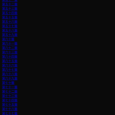
第五十二籤
第五十三籤
第五十四籤
第五十五籤
第五十六籤
第五十七籤
第五十八籤
第五十九籤
第六十籤
第六十一籤
第六十二籤
第六十三籤
第六十四籤
第六十五籤
第六十六籤
第六十七籤
第六十八籤
第六十九籤
第七十籤
第七十一籤
第七十二籤
第七十三籤
第七十四籤
第七十五籤
第七十六籤
第七十七籤