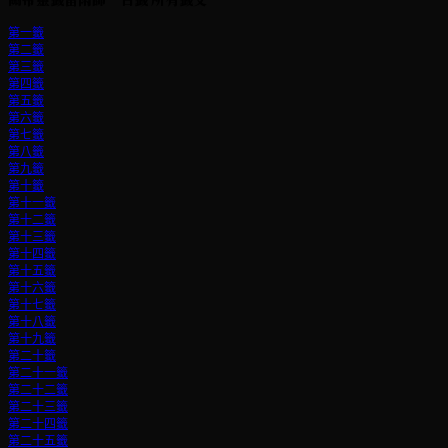
第一籤
第二籤
第三籤
第四籤
第五籤
第六籤
第七籤
第八籤
第九籤
第十籤
第十一籤
第十二籤
第十三籤
第十四籤
第十五籤
第十六籤
第十七籤
第十八籤
第十九籤
第二十籤
第二十一籤
第二十二籤
第二十三籤
第二十四籤
第二十五籤