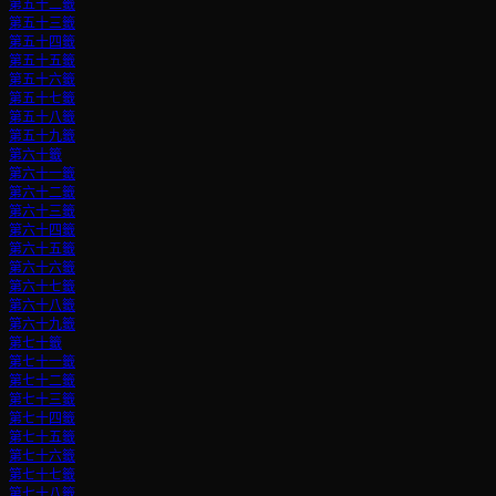
第五十二籤
第五十三籤
第五十四籤
第五十五籤
第五十六籤
第五十七籤
第五十八籤
第五十九籤
第六十籤
第六十一籤
第六十二籤
第六十三籤
第六十四籤
第六十五籤
第六十六籤
第六十七籤
第六十八籤
第六十九籤
第七十籤
第七十一籤
第七十二籤
第七十三籤
第七十四籤
第七十五籤
第七十六籤
第七十七籤
第七十八籤