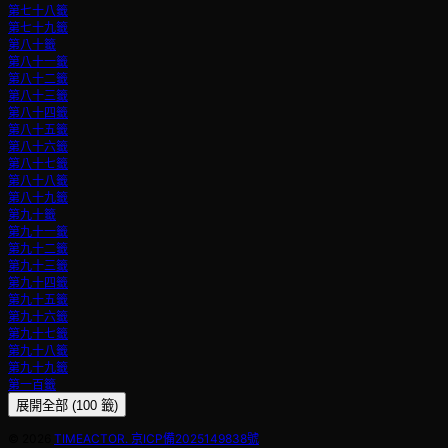
第七十八籤
第七十九籤
第八十籤
第八十一籤
第八十二籤
第八十三籤
第八十四籤
第八十五籤
第八十六籤
第八十七籤
第八十八籤
第八十九籤
第九十籤
第九十一籤
第九十二籤
第九十三籤
第九十四籤
第九十五籤
第九十六籤
第九十七籤
第九十八籤
第九十九籤
第一百籤
展開全部 (100 籤)
©
2026
TIMEACTOR. 京ICP備2025149838號