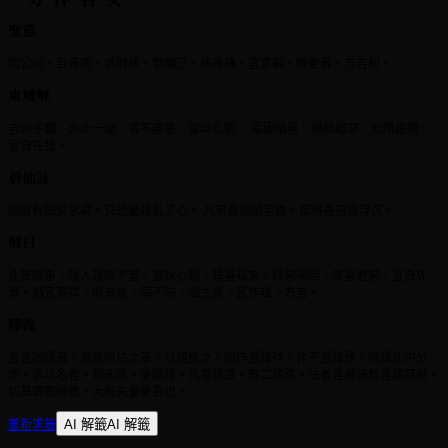
聖意
問公訟。且審理。求財祿。當揣己。病蚤禳。宜求嗣。婚更審。方吉利。
東坡解
吉凶多變。非止一端。言不盡意。當以心觀。 福因積善。禍胎稔惡。知所趨避。
宜自先覺。
碧仙註
訟庭有險莫求尋。只恐憂疑亂了心。 凡事要知前定數。但將善惡自浮沉。
解曰
此籤謀事，陰人議論不盡，當以心觀，積善福來。積惡禍胎，修善避惡，宜自先
覺。婚宜審擇，財未遂，病不防，訟主兇，宜作福，方吉。
釋義
言吉凶通塞。當遂所佔之事。以理推之。如作善降祥。作不善降殃。所謂此中分
也。求功名者。初未遂。後顯擢。凡事營謀。有二條路。佔者宜審決於善趨惡避。
切莫貪取躁進。大抵先憂後喜也。
重新求籤
AI 解籤
AI 解籤