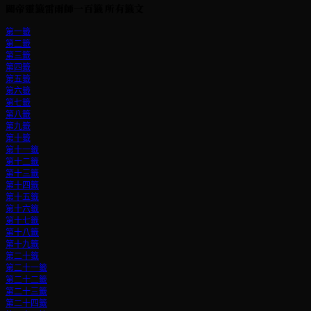
關帝靈籤雷雨師一百籤
所有籤文
第一籤
第二籤
第三籤
第四籤
第五籤
第六籤
第七籤
第八籤
第九籤
第十籤
第十一籤
第十二籤
第十三籤
第十四籤
第十五籤
第十六籤
第十七籤
第十八籤
第十九籤
第二十籤
第二十一籤
第二十二籤
第二十三籤
第二十四籤