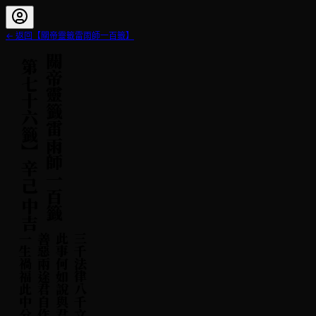
← 返回【
關帝靈籤雷雨師一百籤
】
【
關帝靈籤雷雨師一百籤
第七十六籤
】
辛己
中吉
分
三
千
法
律
八
千
文
此
事
何
如
說
與
君
善
惡
兩
途
君
自
作
一
生
禍
福
此
中