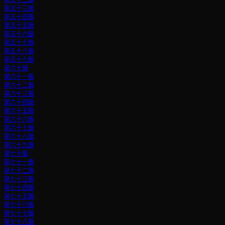
第五十三籤
第五十四籤
第五十五籤
第五十六籤
第五十七籤
第五十八籤
第五十九籤
第六十籤
第六十一籤
第六十二籤
第六十三籤
第六十四籤
第六十五籤
第六十六籤
第六十七籤
第六十八籤
第六十九籤
第七十籤
第七十一籤
第七十二籤
第七十三籤
第七十四籤
第七十五籤
第七十六籤
第七十七籤
第七十八籤