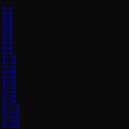
第一籤
第二籤
第三籤
第四籤
第五籤
第六籤
第七籤
第八籤
第九籤
第十籤
第十一籤
第十二籤
第十三籤
第十四籤
第十五籤
第十六籤
第十七籤
第十八籤
第十九籤
第二十籤
第二十一籤
第二十二籤
第二十三籤
第二十四籤
第二十五籤