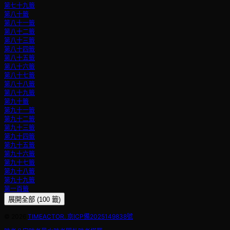
第七十九籤
第八十籤
第八十一籤
第八十二籤
第八十三籤
第八十四籤
第八十五籤
第八十六籤
第八十七籤
第八十八籤
第八十九籤
第九十籤
第九十一籤
第九十二籤
第九十三籤
第九十四籤
第九十五籤
第九十六籤
第九十七籤
第九十八籤
第九十九籤
第一百籤
展開全部 (100 籤)
©
2026
TIMEACTOR. 京ICP備2025149838號