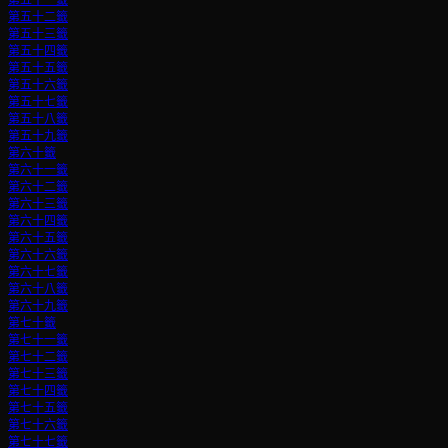
第五十二籤
第五十三籤
第五十四籤
第五十五籤
第五十六籤
第五十七籤
第五十八籤
第五十九籤
第六十籤
第六十一籤
第六十二籤
第六十三籤
第六十四籤
第六十五籤
第六十六籤
第六十七籤
第六十八籤
第六十九籤
第七十籤
第七十一籤
第七十二籤
第七十三籤
第七十四籤
第七十五籤
第七十六籤
第七十七籤