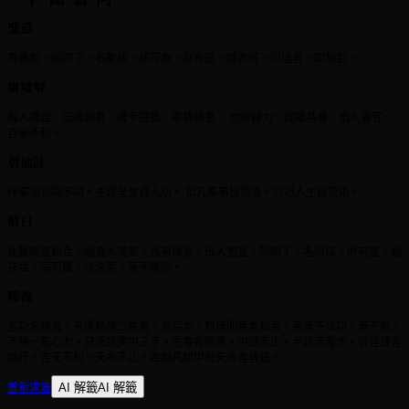
聖意
貴遇趙。訟即了。名能成。病可療。財有餘。婚亦好。問信音。即刻到。
東坡解
與人謀合。況遇朝貴。援手提攜。事皆稱意。 勿勞餘力。成就甚易。出入皆宜。
吉無不利。
碧仙註
作事須知兩不同。主謀全仗貴人功。 但凡事事皆如意。只恐人生談笑中。
解曰
此籤謀望和合，遇貴人提挈，凡事稱意，出入皆宜。訟即了，名得成，財有望，婚
亦合，病可醫，信決至，無不遂也。
釋義
言功名謀為。凡遇趙胡二姓者。為協力。贊攘則意氣和合。事無不成功。無不就。
不勞一毫心力。只恐談笑中三字。主事有阻滯。中道而止。半途而廢也。俱宜謹言
慎行。吉旡不利。天水不止。姓趙凡郡中有天水者皆是。
重新求籤
AI 解籤
AI 解籤