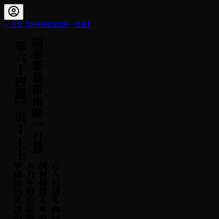
← 返回【
關帝靈籤雷雨師一百籤
】
【
關帝靈籤雷雨師一百籤
第六十四籤
】
庚丁
上上
中
吉
人
相
遇
本
和
同
況
有
持
謀
天
水
翁
人
力
不
勞
公
論
協
事
成
功
倍
笑
談