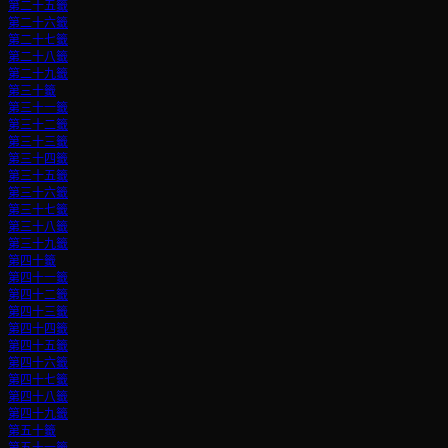
第二十五籤
第二十六籤
第二十七籤
第二十八籤
第二十九籤
第三十籤
第三十一籤
第三十二籤
第三十三籤
第三十四籤
第三十五籤
第三十六籤
第三十七籤
第三十八籤
第三十九籤
第四十籤
第四十一籤
第四十二籤
第四十三籤
第四十四籤
第四十五籤
第四十六籤
第四十七籤
第四十八籤
第四十九籤
第五十籤
第五十一籤