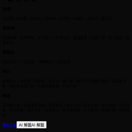
聖意
名未得。財尚遲。病漸愈。歸有期。訟可解。孕無危。婚和合。緩則宜。
東坡解
時運未遇。且自開懷。年月逢午。好事方來。雖臨晚景。掀轟一迴。眾人聳看。積
粟多財。
碧仙註
笑面有刀。一生徒勞。 等得時來。日落天高。
解曰
此籤佔之，功名晚，財穀遲，訟必和，婚主緩。惟宜行人逢醜午酉回，病若喜治
醫。謹防杯酒後口舌，凡事先難後易，可守己也。
釋義
言時雖未遇。但當優遊自處。得至晚景。遇午年月日各利大遂。眾人欽仰。財帛滿
盈。但所恨者。時之不多。佔者得此。當公道持身。人不敢犯。杯酒之間。宜防口
舌。
重新求籤
AI 解籤
AI 解籤