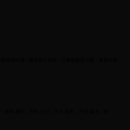
就是問神祈福，還是躲不過去。正象船遇陷沙灘，進退不得。
孕：險男 種作：不利 分兒：不可 田宅：不吉 風水：兇