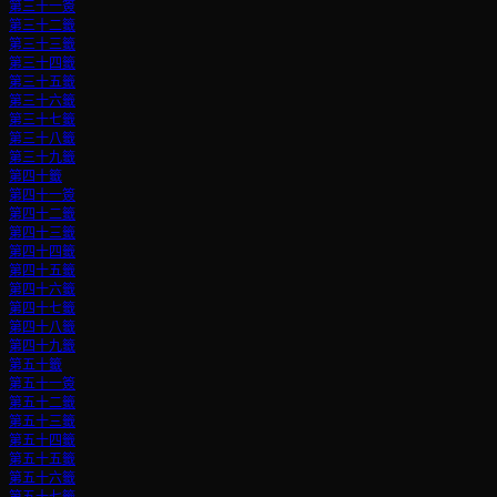
第三十一簽
第三十二籤
第三十三籤
第三十四籤
第三十五籤
第三十六籤
第三十七籤
第三十八籤
第三十九籤
第四十籤
第四十一簽
第四十二籤
第四十三籤
第四十四籤
第四十五籤
第四十六籤
第四十七籤
第四十八籤
第四十九籤
第五十籤
第五十一簽
第五十二籤
第五十三籤
第五十四籤
第五十五籤
第五十六籤
第五十七籤