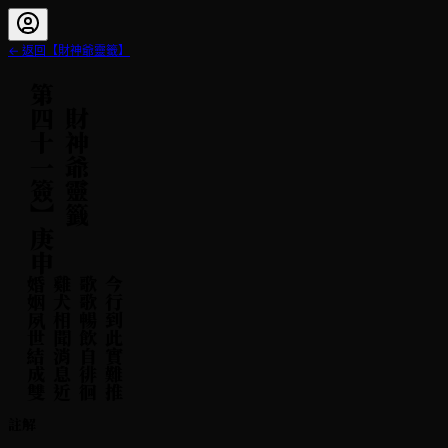
← 返回【
財神爺靈籤
】
【
第四十一簽
財神爺靈籤
】
庚申
雙
今
行
到
此
實
難
推
歌
歌
暢
飲
自
徘
徊
雞
犬
相
聞
消
息
近
婚
姻
夙
世
結
成
註解