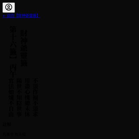
← 返回【
財神爺靈籤
】
【
第十六籤
財神爺靈籤
】
丙午
由
不
須
作
福
不
須
求
用
盡
心
機
總
未
休
陽
世
不
知
陰
世
事
官
法
如
爐
不
自
註解
凡事守 有天福