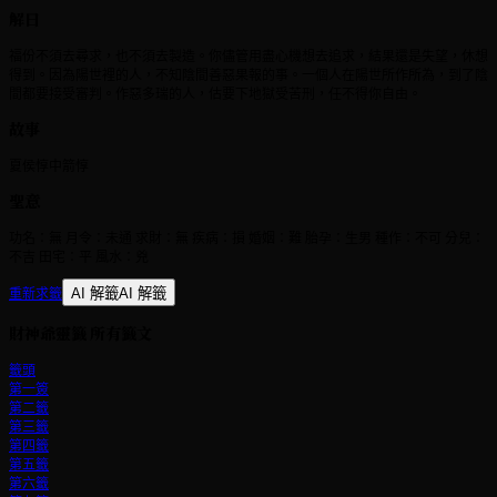
解曰
福份不須去尋求，也不須去製造。你儘管用盡心機想去追求，結果還是失望，休想
得到。因為陽世裡的人，不知陰間善惡果報的事。一個人在陽世所作所為，到了陰
間都要接受審判。作惡多瑞的人，估要下地獄受苦刑，任不得你自由。
故事
夏侯惇中箭惇
聖意
功名：無 月令：未通 求財：無 疾病：損 婚姻：難 胎孕：生男 種作：不可 分兒：
不吉 田宅：平 風水：兇
重新求籤
AI 解籤
AI 解籤
財神爺靈籤
所有籤文
籤頭
第一簽
第二籤
第三籤
第四籤
第五籤
第六籤