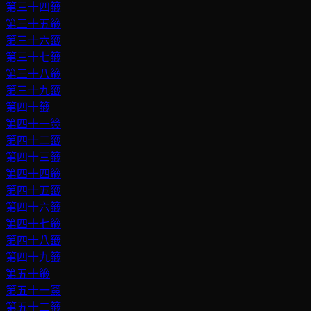
第三十四籤
第三十五籤
第三十六籤
第三十七籤
第三十八籤
第三十九籤
第四十籤
第四十一簽
第四十二籤
第四十三籤
第四十四籤
第四十五籤
第四十六籤
第四十七籤
第四十八籤
第四十九籤
第五十籤
第五十一簽
第五十二籤