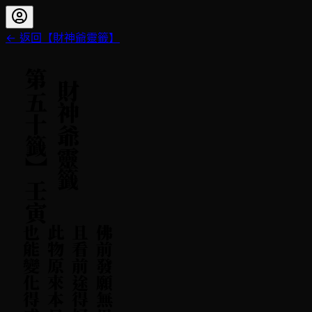
← 返回【
財神爺靈籤
】
【
第五十籤
財神爺靈籤
】
壬寅
金
佛
前
發
願
無
異
心
且
看
前
途
得
好
音
此
物
原
來
本
是
鐵
也
能
變
化
得
成