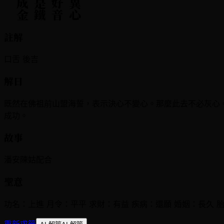
註解
口舌 後吉
解曰
既然在佛祖前山盟海誓，表示決心不變心。那麼此去不必灰心
成功。
故事
潘安陳姑配合
聖意
功名：上進 月令：平平 求財：有益 疾病：還願 婚姻：長久 
重新求籤