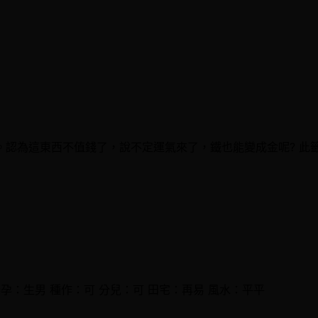
。認為這東西不值錢了，說不定運氣來了，鐵也能變成金呢? 此
胎孕：生男 種作：可 分兒：可 田宅：再易 風水：平平