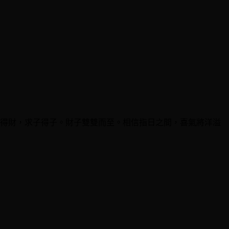
財得財，求子得子。財子雙雙而至。相信指日之間，喜氣將洋溢