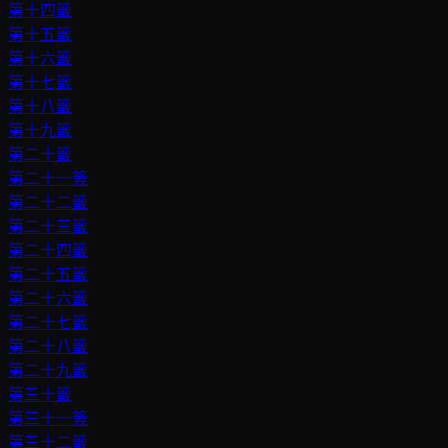
第十四籤
第十五籤
第十六籤
第十七籤
第十八籤
第十九籤
第二十籤
第二十一簽
第二十二籤
第二十三籤
第二十四籤
第二十五籤
第二十六籤
第二十七籤
第二十八籤
第二十九籤
第三十籤
第三十一簽
第三十二籤