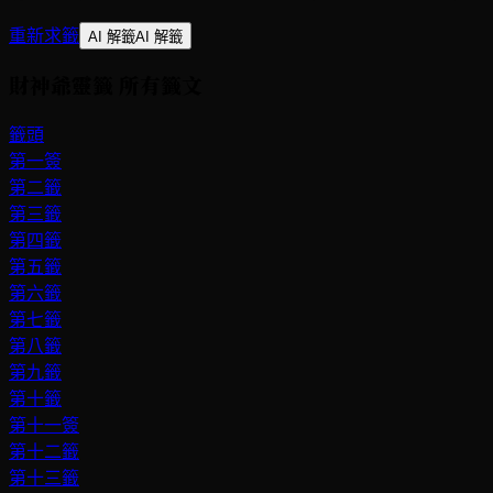
重新求籤
AI 解籤
AI 解籤
財神爺靈籤
所有籤文
籤頭
第一簽
第二籤
第三籤
第四籤
第五籤
第六籤
第七籤
第八籤
第九籤
第十籤
第十一簽
第十二籤
第十三籤