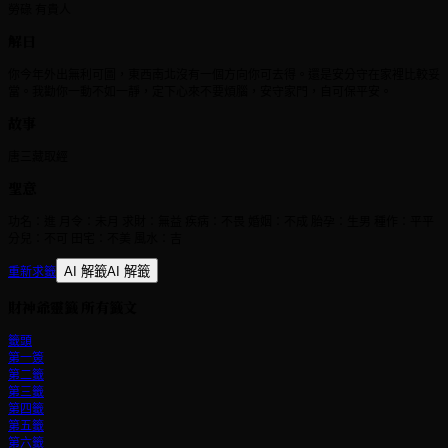
勞碌 有貴人
解曰
你今年外出無利可圖，東西南北沒有一個方向你可去得。還是安分守在家裡比較妥
當。我勸你一動不如一靜，定下心來不要煩腦，安守家門，自可保平安。
故事
唐三藏取經
聖意
功名：進 月令：未月 求財：無益 疾病：不畏 婚姻：不成 胎孕：生男 種作：平平
分兒：不可 田宅：不美 風水：吉
重新求籤
AI 解籤
AI 解籤
財神爺靈籤
所有籤文
籤頭
第一簽
第二籤
第三籤
第四籤
第五籤
第六籤