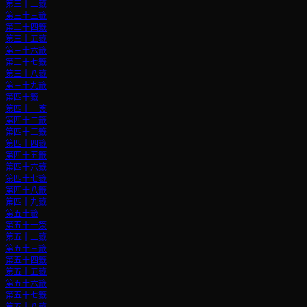
第三十二籤
第三十三籤
第三十四籤
第三十五籤
第三十六籤
第三十七籤
第三十八籤
第三十九籤
第四十籤
第四十一簽
第四十二籤
第四十三籤
第四十四籤
第四十五籤
第四十六籤
第四十七籤
第四十八籤
第四十九籤
第五十籤
第五十一簽
第五十二籤
第五十三籤
第五十四籤
第五十五籤
第五十六籤
第五十七籤
第五十八籤