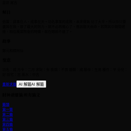
是非 尾吉
解曰
俗雲：謀事在人，成事在天。功名事業的成敗，本來運氣 佔了大半。所以你只要
盡其在我，做了最大的努力，就不必再擔心了，應該聽天由命。若問其中期間遲
速，相信風雲際會的時機，就在眼前不遠了。
故事
鄭元和嫖阿仙
聖意
功名：成 月令：二月 求財：有 疾病：不畏 婚姻：成 胎孕：生男 種作：平 分兒：
好 田宅：吉 風水：中吉
重新求籤
AI 解籤
AI 解籤
財神爺靈籤
所有籤文
籤頭
第一簽
第二籤
第三籤
第四籤
第五籤