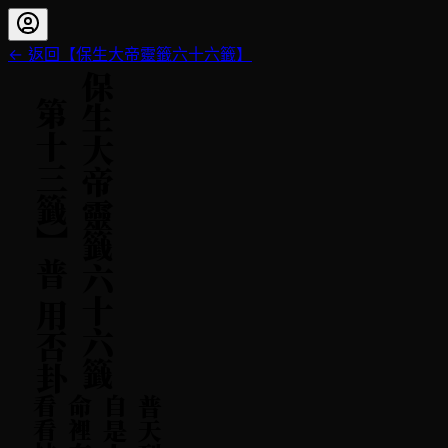
← 返回【
保生大帝靈籤六十六籤
】
【
保生大帝靈籤六十六籤
第十三籤
】
普
用否卦