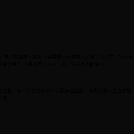
。 自己是福星、煞星，要看自己平素為人決定，說好言、行善事
終究會有。 以為多年之枯木，竟再生枝長出新芽。
福之基，天下將發生戰事，可觀天空星座，天象代表人生之命運
不信。