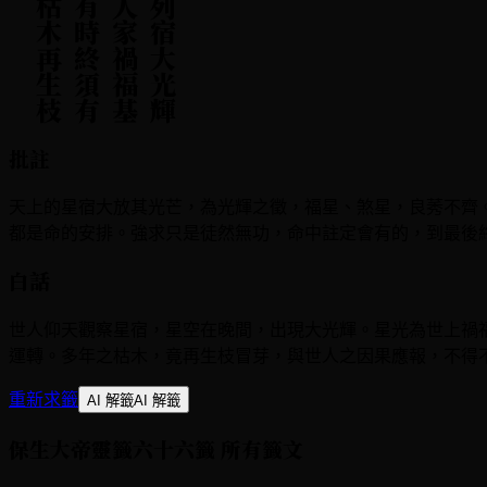
枝
普
天
列
宿
大
光
輝
自
是
人
家
禍
福
基
命
裡
有
時
終
須
有
看
看
枯
木
再
生
批註
天上的星宿大放其光芒，為光輝之徵，福星、煞星，良莠不齊
都是命的安排。強求只是徒然無功，命中註定會有的，到最後
白話
世人仰天觀察星宿，星空在晚間，出現大光輝。星光為世上禍
運轉。多年之枯木，竟再生枝冒芽，與世人之因果應報，不得
重新求籤
AI 解籤
AI 解籤
保生大帝靈籤六十六籤
所有籤文