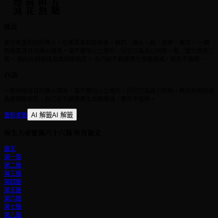
批註
東方有盞明亮的燭火，引來眾多的舔食者。蚋灼：燭火。餂：音掭、義同。 一群
飛蛾竟盲目向燭火撲來，毫不懼怕火之熾烈，因它只為自己附熱。螯：蟹六跪而二
螯。 飛向光明卻成為貪得眼前花。 自己卻不顧寶貴生命隨煙滅，實在不值得。
白話
一群飛蛾盲目向燭火撲來，毫不懼怕火之熾烈，因它只為自己附熱，飛向光明卻成
為貪得眼前花，自己卻不顧寶貴生命隨煙滅，實在不值得。
重新求籤
AI 解籤
AI 解籤
保生大帝靈籤六十六籤
所有籤文
籤王
第一簽
第二籤
第三籤
第四籤
第五籤
第六籤
第七籤
第八籤