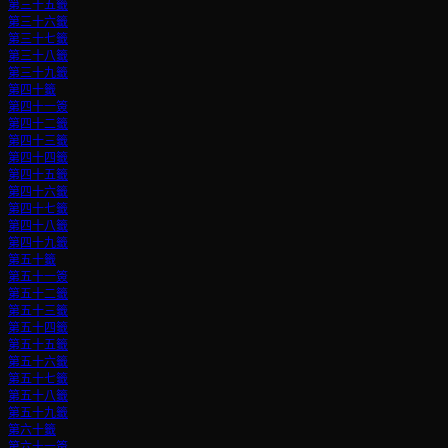
第三十五籤
第三十六籤
第三十七籤
第三十八籤
第三十九籤
第四十籤
第四十一簽
第四十二籤
第四十三籤
第四十四籤
第四十五籤
第四十六籤
第四十七籤
第四十八籤
第四十九籤
第五十籤
第五十一簽
第五十二籤
第五十三籤
第五十四籤
第五十五籤
第五十六籤
第五十七籤
第五十八籤
第五十九籤
第六十籤
第六十一簽