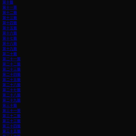
第十籤
第十一簽
第十二籤
第十三籤
第十四籤
第十五籤
第十六籤
第十七籤
第十八籤
第十九籤
第二十籤
第二十一簽
第二十二籤
第二十三籤
第二十四籤
第二十五籤
第二十六籤
第二十七籤
第二十八籤
第二十九籤
第三十籤
第三十一簽
第三十二籤
第三十三籤
第三十四籤
第三十五籤