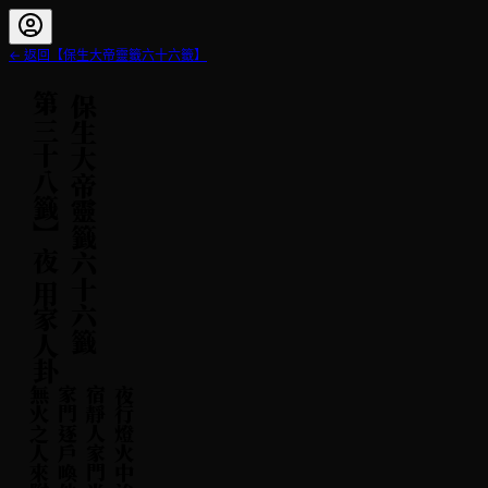
← 返回【
保生大帝靈籤六十六籤
】
【
第三十八籤
保生大帝靈籤六十六籤
】
夜
用家人卦
熱
夜
行
燈
火
中
途
滅
宿
靜
人
家
門
半
徹
家
門
逐
戶
喚
他
來
無
火
之
人
來
附